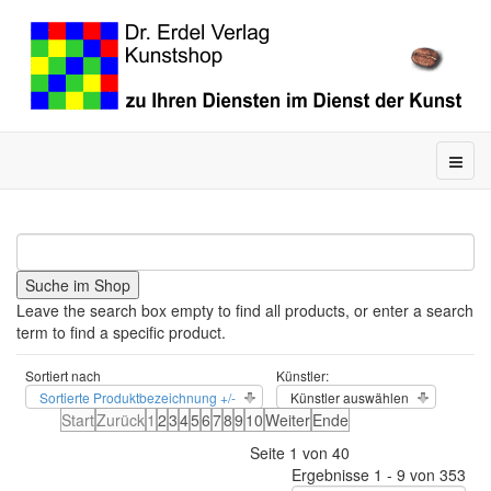
Leave the search box empty to find all products, or enter a search
term to find a specific product.
Sortiert nach
Künstler:
Sortierte Produktbezeichnung +/-
Künstler auswählen
Start
Zurück
1
2
3
4
5
6
7
8
9
10
Weiter
Ende
Seite 1 von 40
Ergebnisse 1 - 9 von 353