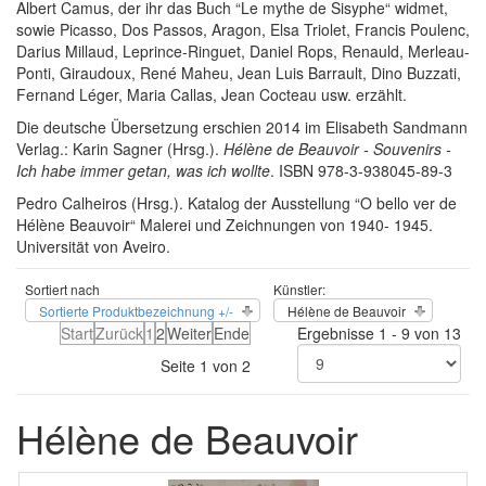
Albert Camus, der ihr das Buch “Le mythe de Sisyphe“ widmet,
sowie Picasso, Dos Passos, Aragon, Elsa Triolet, Francis Poulenc,
Darius Millaud, Leprince-Ringuet, Daniel Rops, Renauld, Merleau-
Ponti, Giraudoux, René Maheu, Jean Luis Barrault, Dino Buzzati,
Fernand Léger, Maria Callas, Jean Cocteau usw. erzählt.
Die deutsche Übersetzung erschien 2014 im Elisabeth Sandmann
Verlag.: Karin Sagner (Hrsg.).
Hélène de Beauvoir - Souvenirs -
Ich habe immer getan, was ich wollte
. ISBN 978-3-938045-89-3
Pedro Calheiros (Hrsg.). Katalog der Ausstellung “O bello ver de
Hélène Beauvoir“ Malerei und Zeichnungen von 1940- 1945.
Universität von Aveiro.
Sortiert nach
Künstler:
Sortierte Produktbezeichnung +/-
Hélène de Beauvoir
Start
Zurück
1
2
Weiter
Ende
Ergebnisse 1 - 9 von 13
Seite 1 von 2
Hélène de Beauvoir