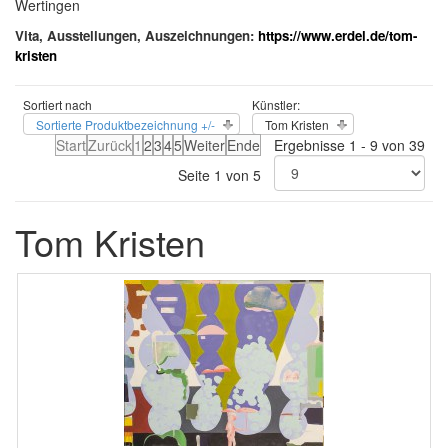
Wertingen
Vita, Ausstellungen, Auszeichnungen:
https://www.erdel.de/tom-
kristen
Sortiert nach
Künstler:
Sortierte Produktbezeichnung +/-
Tom Kristen
Start
Zurück
1
2
3
4
5
Weiter
Ende
Ergebnisse 1 - 9 von 39
Seite 1 von 5
Tom Kristen