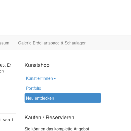
essum
Galerie Erdel artspace & Schaulager
Kunstshop
65. Er
en
Künstler*innen
Portfolio
Neu entdecken
Kaufen / Reservieren
 1 von 1
Sie können das komplette Angebot