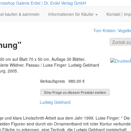
nstshop Galerie Erdel | Dr. Erdel Verlag GmbH
st kaufen & sammeln
Informationen für Käufer
Kontakt | Im
Tom Kristen: Vogelk
nung"
Zurück zu:
30 cm auf Blatt 70 x 50 cm, Auflage 30 Blätter,
lerie Wildner, Passau / Luise Finger: Ludwig Gebhard
urg, 2005.
Verkaufspreis
980,00 €
Eine Frage zu diesem Produkt stellen
Ludwig Gebhard
e und klare Linolschnitt-Arbeit aus dem Jahr 1999. Luise Finger: " Die
beiden Figuren sind durch ein Ornamentband mit roter Kontur verbunden
en Fläche zu erkennen, eine Technik, die Ludwig Gebhard meisterhaft