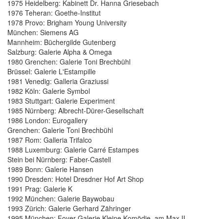
1975 Heidelberg: Kabinett Dr. Hanna Griesebach
1976 Teheran: Goethe-Institut
1978 Provo: Brigham Young University
München: Siemens AG
Mannheim: Büchergilde Gutenberg
Salzburg: Galerie Alpha & Omega
1980 Grenchen: Galerie Toni Brechbühl
Brüssel: Galerie L'Estampille
1981 Venedig: Galleria Graziussi
1982 Köln: Galerie Symbol
1983 Stuttgart: Galerie Experiment
1985 Nürnberg: Albrecht-Dürer-Gesellschaft
1986 London: Eurogallery
Grenchen: Galerie Toni Brechbühl
1987 Rom: Galleria Trifalco
1988 Luxemburg: Galerie Carré Estampes
Stein bei Nürnberg: Faber-Castell
1989 Bonn: Galerie Hansen
1990 Dresden: Hotel Dresdner Hof Art Shop
1991 Prag: Galerie K
1992 München: Galerie Baywobau
1993 Zürich: Galerie Gerhard Zähringer
1995 München: Foyer Galerie Kleine Komödie am Max II