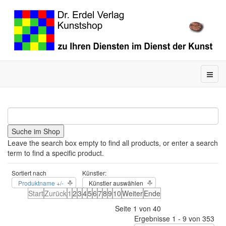
Leave the search box empty to find all products, or enter a search
term to find a specific product.
Sortiert nach
Künstler:
Produktname +/-
Künstler auswählen
Start
Zurück
1
2
3
4
5
6
7
8
9
10
Weiter
Ende
Seite 1 von 40
Ergebnisse 1 - 9 von 353