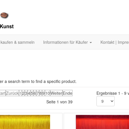
 kaufen & sammeln
Informationen für Käufer
Kontakt | Impr
er a search term to find a specific product.
tart
Zurück
1
2
3
4
5
6
7
8
9
10
Weiter
Ende
Ergebnisse 1 - 9 
Seite 1 von 39