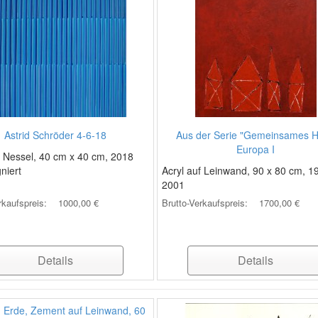
Astrid Schröder 4-6-18
Aus der Serie "Gemeinsames 
Europa I
f Nessel, 40 cm x 40 cm, 2018
gniert
Acryl auf Leinwand, 90 x 80 cm, 1
2001
rkaufspreis:
1000,00 €
Brutto-Verkaufspreis:
1700,00 €
Details
Details