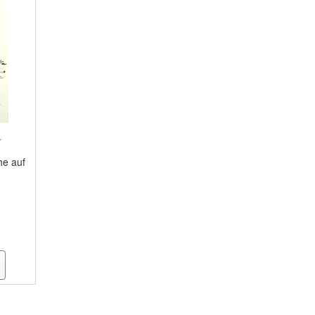
r
he auf