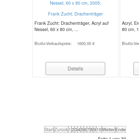
Frank Zucht: Drachenträger
Frank Zucht: Drachenträger, Acryl auf
Acryl, E
Nessel, 60 x 80 cm, ...
80 cm, 
Brutto-Verkaufspreis:
1600,00 €
Brutto-Ve
Details
Start
Zurück
1
2
3
4
5
6
7
8
9
10
Weiter
Ende
Seite 1 von 39