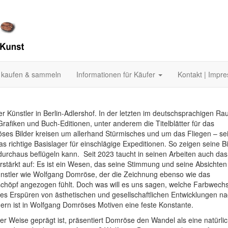
 kaufen & sammeln
Informationen für Käufer
Kontakt | Impr
er Künstler in Berlin-Adlershof. In der letzten im deutschsprachigen R
afiken und Buch-Editionen, unter anderem die Titelblätter für das
es Bilder kreisen um allerhand Stürmisches und um das Fliegen – sei
 richtige Basislager für einschlägige Expeditionen. So zeigen seine Bi
r durchaus beflügeln kann. Seit 2023 taucht in seinen Arbeiten auch das
ärkt auf: Es ist ein Wesen, das seine Stimmung und seine Absichten
ünstler wie Wolfgang Domröse, der die Zeichnung ebenso wie das
schöpf angezogen fühlt. Doch was will es uns sagen, welche Farbwechs
ges Erspüren von ästhetischen und gesellschaftlichen Entwicklungen na
ern ist in Wolfgang Domröses Motiven eine feste Konstante.
er Weise geprägt ist, präsentiert Domröse den Wandel als eine natürli