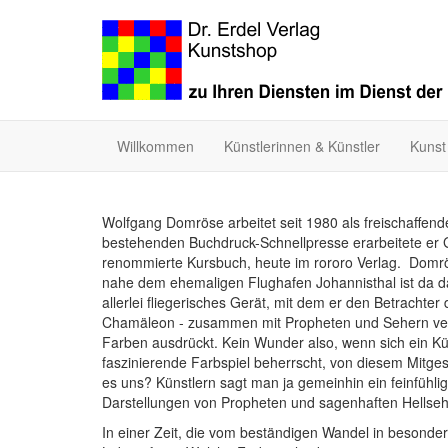
Willkommen
Künstlerinnen & Künstler
Kunst
Wolfgang Domröse arbeitet seit 1980 als freischaffend
bestehenden Buchdruck-Schnellpresse erarbeitete er Gr
renommierte Kursbuch, heute im rororo Verlag. Domrös
nahe dem ehemaligen Flughafen Johannisthal ist da das
allerlei fliegerisches Gerät, mit dem er den Betrachte
Chamäleon - zusammen mit Propheten und Sehern verst
Farben ausdrückt. Kein Wunder also, wenn sich ein K
faszinierende Farbspiel beherrscht, von diesem Mitge
es uns? Künstlern sagt man ja gemeinhin ein feinfühli
Darstellungen von Propheten und sagenhaften Hellseh
In einer Zeit, die vom beständigen Wandel in besonder