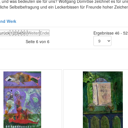
 und was bedeuten sie für uns? Wolfgang Domröse zeichnet es für un
nügliche Selbstbefragung und ein Leckerbissen für Freunde hoher Zeiche
und Werk
urück
1
2
3
4
5
6
Weiter
Ende
Ergebnisse 46 - 52
Seite 6 von 6