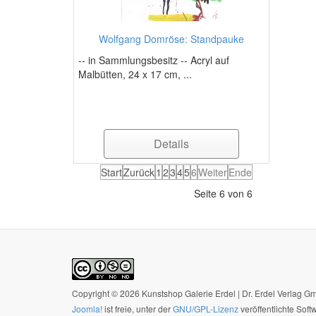
Wolfgang Domröse: Standpauke
-- in Sammlungsbesitz -- Acryl auf
Malbütten, 24 x 17 cm, ...
Details
Start
Zurück
1
2
3
4
5
6
Weiter
Ende
Seite 6 von 6
Copyright © 2026 Kunstshop Galerie Erdel | Dr. Erdel Verlag 
Joomla!
ist freie, unter der
GNU/GPL-Lizenz
veröffentlichte Soft