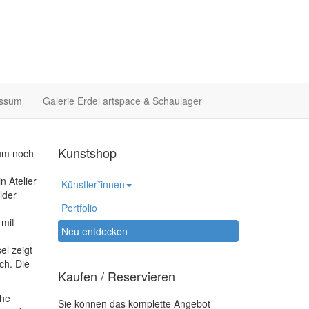
essum
Galerie Erdel artspace & Schaulager
Kunstshop
aum noch
n Atelier
Künstler*innen
lder
Portfolio
 mit
Neu entdecken
el zeigt
ch. Die
Kaufen / Reservieren
che
Sie können das komplette Angebot