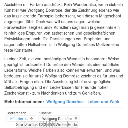
Absichten mit Farben ausdrückt. Kein Wunder also, wenn sich ein
Künstler wie Wolfgang Domröse, der die Zeichnung ebenso wie
das faszinierende Farbspiel beherrscht, von diesem Mitgeschöpf
angezogen fühlt. Doch was will es uns sagen, welche
Farbwechsel zeigt es uns? Künstlern sagt man ja gemeinhin ein
feinfühliges Erspüren von ästhetischen und gesellschaftlichen
Entwicklungen nach. Die Darstellungen von Propheten und
sagenhaften Hellsehern ist in Wolfgang Domröses Motiven eine
feste Konstante.
In einer Zeit, die vom beständigen Wandel in besonderer Weise
geprägt ist, präsentiert Domröse den Wandel als eine natürliche
Lebensform. Welche Farben also können wir erwarten, und was
bedeuten sie für uns? Wolfgang Domröse zeichnet es für uns und
läßt alle Fragen offen. Die Ausstellung ist eine vergnügliche
Selbstbefragung und ein Leckerbissen für Freunde hoher
Zeichenkunst - zum Nachdenken und zum Genießen.
Mehr Informationen:
Wolfgang Domröse - Leben und Werk
Sortiert nach
Künstler:
Künstler -/+
Wolfgang Domröse
Start
Zurück
1
2
3
4
5
6
Weiter
Ende