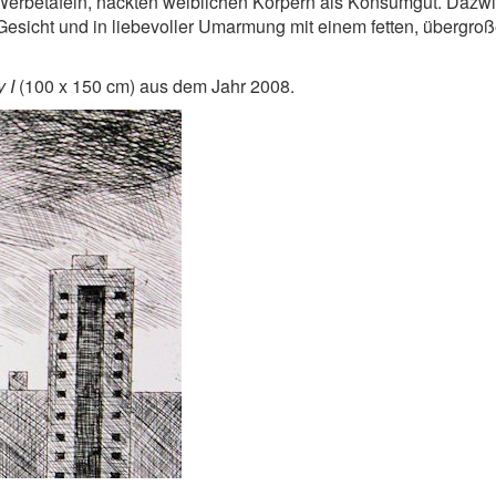
r Werbetafeln, nackten weiblichen Körpern als Konsumgut. Dazw
 Gesicht und in liebevoller Umarmung mit einem fetten, übergro
y I
(100 x 150 cm) aus dem Jahr 2008.