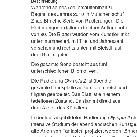
Beschreibung
Während seines Ateliersauftenthalt zu
Beginn des Jahres 2010 in München schuf
Zhao Bin eine Serie von Radierungen. Die
Radierungen existieren in einer Auflagehöhe
von 80. Die Blätter wurden vom Künstler links
unten nummeriert, mit Titel und Jahreszahl
versehen und rechts unten mit Bleistift auf
dem Blatt signiert.
Die gesamte Serie besteht aus fünf
unterschiedlichen Bildmotiven
.
Die Radierung
Olympia 2
ist über die
gesamte Druckplatte äußerst detailreich und
filigran gearbeitet. Das Blatt ist ein einem
tadellosen Zustand. Es stammt direkt aus
dem Atelier des Künstlers.
In der hier abgebildeten Radierung
Olympia 2
si
intensive Studium der abendländischen Kunstges
alle Arten von Fantasien projiziert werden könn