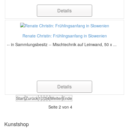
Details
Renate Christin: Frühlingsanfang in Slowenien
-- in Sammlungsbesitz -- Mischtechnik auf Leinwand, 50 x ...
Details
Start
Zurück
1
2
3
4
Weiter
Ende
Seite 2 von 4
Kunstshop