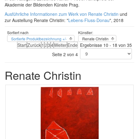
Akademie der Bildenden Künste Prag.
Ausführliche Informationen zum Werk von Renate Christin
und
zur Austellung Renate Christin: "
Lebens-Fluss-Donau
", 2018
Sortiert nach
Künstler:
Sortierte Produktbezeichnung +/-
Renate Christin
Start
Zurück
1
2
3
4
Weiter
Ende
Ergebnisse 10 - 18 von 35
Seite 2 von 4
Renate Christin