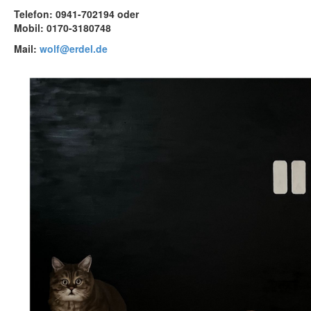
Telefon: 0941-702194 oder
Mobil: 0170-3180748
Mail:
wolf@erdel.de